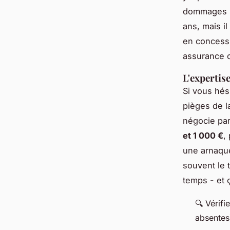
dommages no
ans, mais i
en concessi
assurance o
L'expertis
Si vous hési
pièges de la
négocie par
et 1 000 €
,
une arnaque.
souvent le 
temps - et ç
🔍 Vérifi
absentes