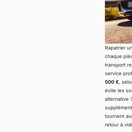
Rapatrier u
chaque pièc
transport r
service pro
500 €
, selo
évite les s
alternative
supplémenta
tournent a
retour à vi