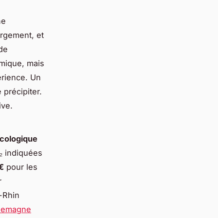
ne
argement, et
 de
omique, mais
érience. Un
 précipiter.
ive.
cologique
₂ indiquées
€
pour les
r
e-Rhin
llemagne