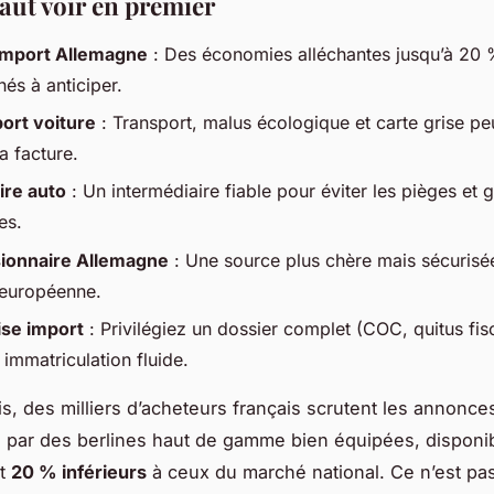
faut voir en premier
import Allemagne
: Des économies alléchantes jusqu’à 20 
hés à anticiper.
port voiture
: Transport, malus écologique et carte grise pe
la facture.
ire auto
: Un intermédiaire fiable pour éviter les pièges et g
es.
ionnaire Allemagne
: Une source plus chère mais sécurisé
 européenne.
ise import
: Privilégiez un dossier complet (COC, quitus fis
immatriculation fluide.
, des milliers d’acheteurs français scrutent les annonces
és par des berlines haut de gamme bien équipées, disponi
nt
20 % inférieurs
à ceux du marché national. Ce n’est pa