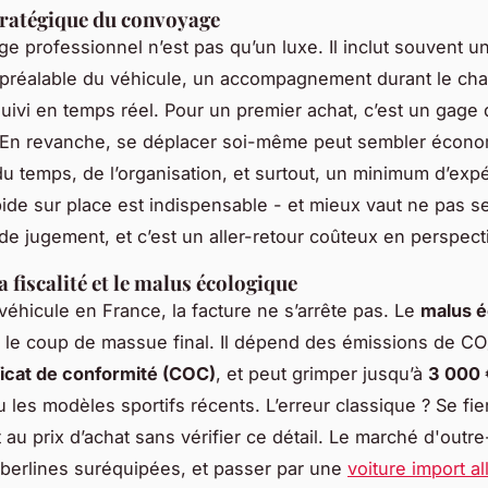
tratégique du convoyage
e professionnel n’est pas qu’un luxe. Il inclut souvent u
n préalable du véhicule, un accompagnement durant le ch
suivi en temps réel. Pour un premier achat, c’est un gage
é. En revanche, se déplacer soi-même peut sembler écon
du temps, de l’organisation, et surtout, un minimum d’exp
pide sur place est indispensable - et mieux vaut ne pas se
de jugement, et c’est un aller-retour coûteux en perspect
a fiscalité et le malus écologique
 véhicule en France, la facture ne s’arrête pas. Le
malus é
 le coup de massue final. Il dépend des émissions de CO
ficat de conformité (COC)
, et peut grimper jusqu’à
3 000 
 les modèles sportifs récents. L’erreur classique ? Se fie
au prix d’achat sans vérifier ce détail. Le marché d'outr
berlines suréquipées, et passer par une
voiture import a