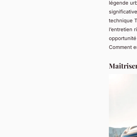
légende urb
significati
technique T
l’entretien 
opportunité
Comment en 
Maîtriser