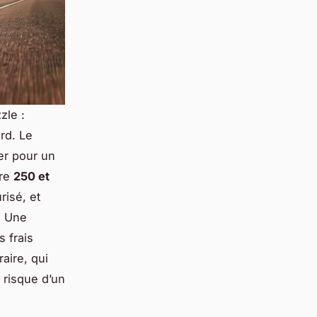
zle :
rd. Le
er pour un
tre
250 et
risé, et
. Une
s frais
aire, qui
e risque d’un