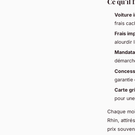
Ce qu'il 
Voiture 
frais cac
Frais im
alourdir 
Mandata
démarch
Concess
garantie
Carte gr
pour une 
Chaque mois
Rhin, attir
prix souve