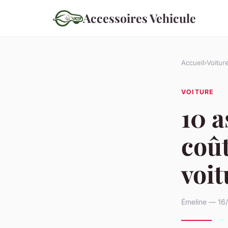
Accessoires Vehicule
Accueil
›
Voitur
VOITURE
10 a
coût
voit
Émeline — 16