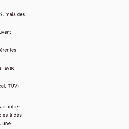
%, mais des
uvent
érer les
e, avec
cal, TÜV)
 d’outre-
bles à des
s une