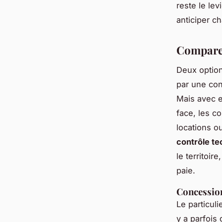
reste le lev
anticiper c
Comparer
Deux option
par une con
Mais avec e
face, les c
locations o
contrôle t
le territoir
paie.
Concession
Le particuli
y a parfois