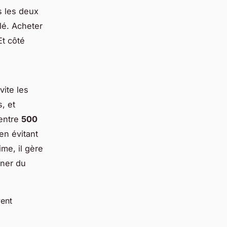
s les deux
lé. Acheter
Et côté
vite les
, et
 entre
500
en évitant
ime, il gère
gner du
vent