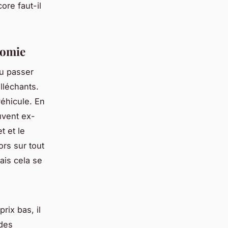
ore faut-il
nomie
ou passer
lléchants.
véhicule. En
uvent ex-
t et le
ors sur tout
ais cela se
rix bas, il
 des